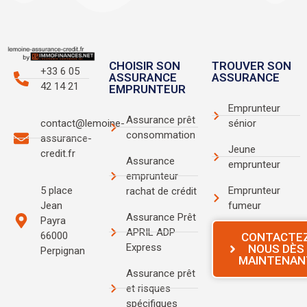
CHOISIR SON
TROUVER SON
+33 6 05
ASSURANCE
ASSURANCE
42 14 21
EMPRUNTEUR
Emprunteur
Assurance prêt
sénior
contact@lemoine-
consommation
assurance-
Jeune
credit.fr
Assurance
emprunteur
emprunteur
Emprunteur
5 place
rachat de crédit
fumeur
Jean
Assurance Prêt
Payra
APRIL ADP
66000
CONTACTE
Express
NOUS DÈS
Perpignan
MAINTENAN
Assurance prêt
et risques
spécifiques