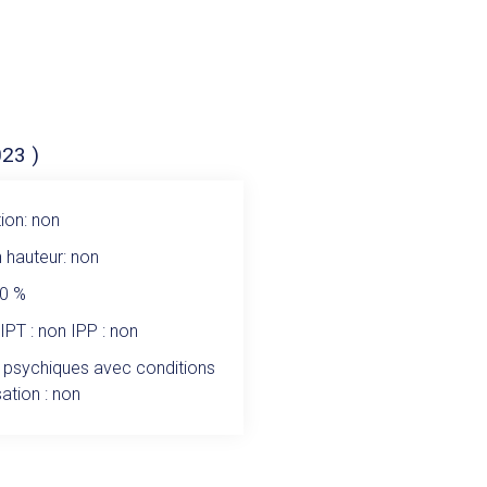
023 )
ion: non
n hauteur: non
50 %
 IPT : non IPP : non
 psychiques avec conditions
sation : non