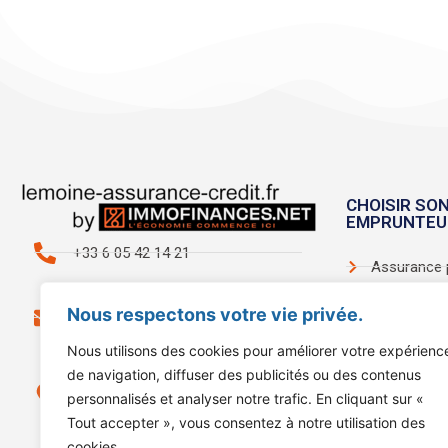
CHOISIR SO
EMPRUNTEU
+33 6 05 42 14 21
Assurance 
Assurance e
contact@lemoine-assurance-
Nous respectons votre vie privée.
credit.fr
Assurance 
Nous utilisons des cookies pour améliorer votre expérienc
de navigation, diffuser des publicités ou des contenus
Assurance p
5 place Jean Payra 66000
personnalisés et analyser notre trafic. En cliquant sur «
Perpignan
Comparer a
Tout accepter », vous consentez à notre utilisation des
banque
cookies.