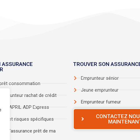
N ASSURANCE
TROUVER SON ASSURANC
R
Emprunteur sénior
prêt consommation
Jeune emprunteur
mprunteur rachat de crédit
Emprunteur fumeur
Prêt APRIL ADP Express
e
CONTACTEZ NOU
rêt et risques spécifiques
MAINTENAN
vec l'assurance prêt de ma