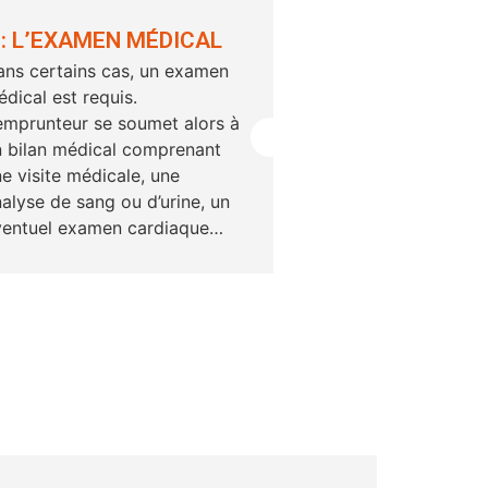
 : L’EXAMEN MÉDICAL
FINALITÉ
ans certains cas, un examen
Finalité des formalités
dical est requis.
emprunteur se soumet alors à
n bilan médical comprenant
e visite médicale, une
alyse de sang ou d’urine, un
ventuel examen cardiaque…