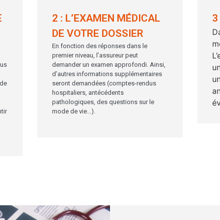
E
2 : L’EXAMEN MÉDICAL
3
D
DE VOTRE DOSSIER
mé
En fonction des réponses dans le
L’
premier niveau, l’assureur peut
lus
demander un examen approfondi. Ainsi,
u
d’autres informations supplémentaires
un
 de
seront demandées (comptes-rendus
an
hospitaliers, antécédents
é
pathologiques, des questions sur le
tir
mode de vie…).