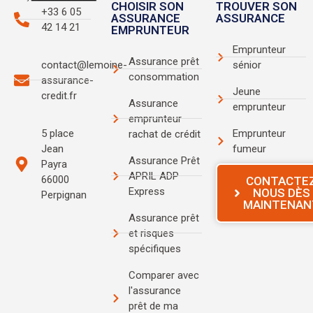
CHOISIR SON
TROUVER SON
+33 6 05
ASSURANCE
ASSURANCE
42 14 21
EMPRUNTEUR
Emprunteur
Assurance prêt
sénior
contact@lemoine-
consommation
assurance-
Jeune
credit.fr
Assurance
emprunteur
emprunteur
Emprunteur
5 place
rachat de crédit
fumeur
Jean
Assurance Prêt
Payra
APRIL ADP
66000
CONTACTE
Express
NOUS DÈS
Perpignan
MAINTENAN
Assurance prêt
et risques
spécifiques
Comparer avec
l'assurance
prêt de ma